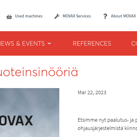
Used machines
MOVAX Services
About MOVAX
NEWS & EVENTS
REFERENCES
C
uoteinsinööriä
Mar 22, 2023
Etsimme nyt paalutus- ja pe
ohjausjärjestelmistä kiin