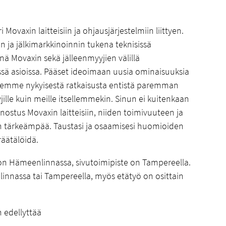
 Movaxin laitteisiin ja ohjausjärjestelmiin liittyen.
 ja jälkimarkkinoinnin tukena teknisissä
inä Movaxin sekä jälleenmyyjien välillä
vissä asioissa. Pääset ideoimaan uusia ominaisuuksia
 teemme nykyisestä ratkaisusta entistä paremman
yjille kuin meille itsellemmekin. Sinun ei kuitenkaan
innostus Movaxin laitteisiin, niiden toimivuuteen ja
n tärkeämpää. Taustasi ja osaamisesi huomioiden
äätälöidä.
on Hämeenlinnassa, sivutoimipiste on Tampereella.
innassa tai Tampereella, myös etätyö on osittain
 edellyttää