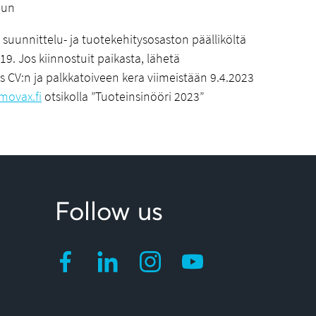
dun
t suunnittelu- ja tuotekehitysosaston päälliköltä
9. Jos kiinnostuit paikasta, lähetä
V:n ja palkkatoiveen kera viimeistään 9.4.2023
ovax.fi
otsikolla ”Tuoteinsinööri 2023”
Follow us