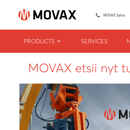
MOVAX Sales
PRODUCTS
SERVICES
MOVAX etsii nyt t