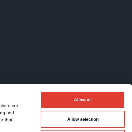
Allow all
alyse our
ing and
Allow selection
r that