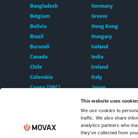
Bangladesh
Germany
Belgium
Greece
Bolivia
Hong Kong
Brazil
Hungary
Burundi
Iceland
Canada
India
Chile
Ireland
Colombia
Italy
Congo [DRC]
Japan
Croatia
Kazakhstan
This website uses cookie
Cyprus
Kenya
We use cookies to personal
Czech Republic
Latvia
traffic. We also share info
analytics partners who may
they’ve collected from your