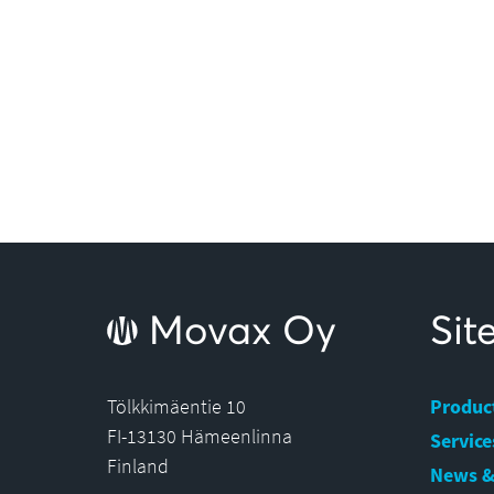
Movax Oy
Si
Tölkkimäentie 10
Produc
FI-13130 Hämeenlinna
Service
Finland
News &