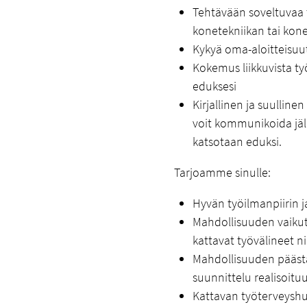
Tehtävään soveltuvaa t
konetekniikan tai kon
Kykyä oma-aloitteisuut
Kokemus liikkuvista ty
eduksesi
Kirjallinen ja suullinen
voit kommunikoida jäll
katsotaan eduksi.
Tarjoamme sinulle:
Hyvän työilmanpiirin j
Mahdollisuuden vaikut
kattavat työvälineet ni
Mahdollisuuden pääst
suunnittelu realisoitu
Kattavan työterveysh