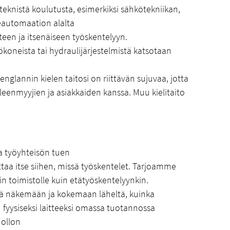
eknistä koulutusta, esimerkiksi sähkötekniikan,
eautomaation alalta
een ja itsenäiseen työskentelyyn.
ökoneista tai hydraulijärjestelmistä katsotaan
 englannin kielen taitosi on riittävän sujuvaa, jotta
eenmyyjien ja asiakkaiden kanssa. Muu kielitaito
a työyhteisön tuen
taa itse siihen, missä työskentelet. Tarjoamme
in toimistolle kuin etätyöskentelyynkin.
ä näkemään ja kokemaan läheltä, kuinka
u fyysiseksi laitteeksi omassa tuotannossa
uollon