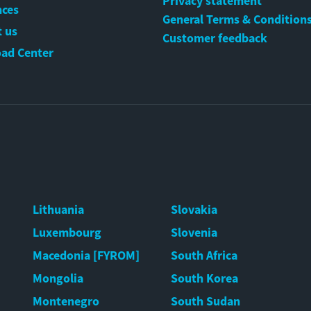
Privacy statement
nces
General Terms & Condition
 us
Customer feedback
ad Center
Lithuania
Slovakia
Luxembourg
Slovenia
Macedonia [FYROM]
South Africa
Mongolia
South Korea
Montenegro
South Sudan