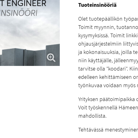
Tuoteinsinööriä
Olet tuotepäällikön työpari
Toimit myynnin, tuotannon
kysymyksissä. Toimit linkk
ohjausjärjestelmiin liitty
ja kokonaisuuksia, joilla
niin käyttäjälle, jälleenmy
tarvitse olla ”koodari”. Ki
edelleen kehittämiseen o
työnkuvaa voidaan myös r
Yrityksen päätoimipaikka 
Voit työskennellä Hämeenl
mahdollista.
Tehtävässä menestyminen