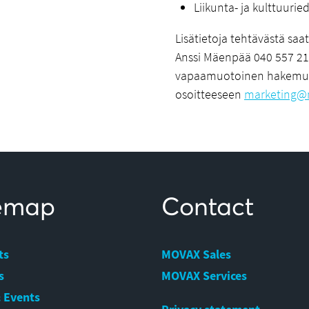
Liikunta- ja kulttuurie
Lisätietoja tehtävästä saa
Anssi Mäenpää 040 557 211
vapaamuotoinen hakemus C
osoitteeseen
marketing@m
temap
Contact
ts
MOVAX Sales
s
MOVAX Services
 Events