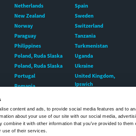
Netherlands
Spain
New Zealand
Sweden
Norway
Switzerland
Paraguay
Tanzania
Philippines
Turkmenistan
Poland, Ruda Slaska
Uganda
Poland, Ruda Slaska
Ukraine
Portugal
United Kingdom,
Ipswich
Romania
United Kingdom,
Rwanda
s
Warrington
Serbia
ise content and ads, to provide social media features and to an
United States
Singapore
rmation about your use of our site with our social media, advertis
Uruguay
 combine it with other information that you’ve provided to them o
 use of their services.
Uzbekistan