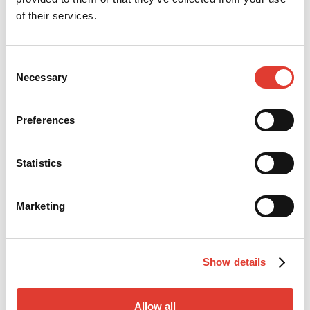
of their services.
Tú email
Consent
Necessary
Selection
Tu teléfono
Preferences
Statistics
Empresa
Marketing
Pais
Show details
Seleccione el producto de su interés
Allow all